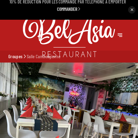
NOUS AVONS DES PLACES
DE PARKING PRIVÉ 🅿️
Groupes
Salle Cambodgienne